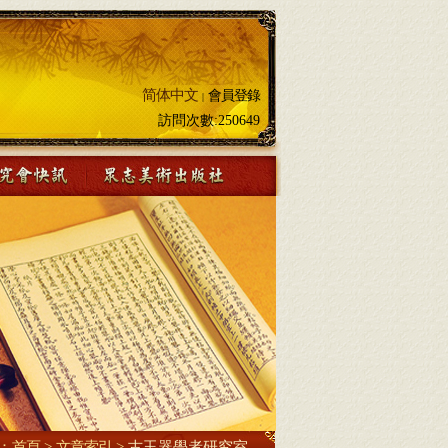
简体中文
會員登錄
|
訪問次數:
250649
：
首頁
>
文章索引
>
古玉器學者研究室