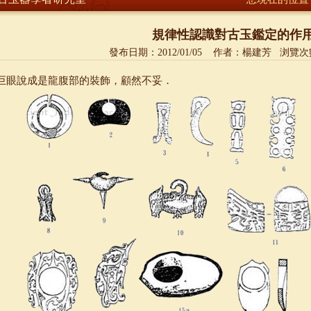
規律性認識對古玉鑑定的作
發布日期：
2012/01/05
作者：
楊建芳
浏覽次
巨眼說成是龍腹部的裝飾，顧然不妥．