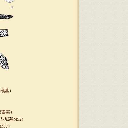
西漢墓）
）
莫書墓）
故域墓M52)
M57）