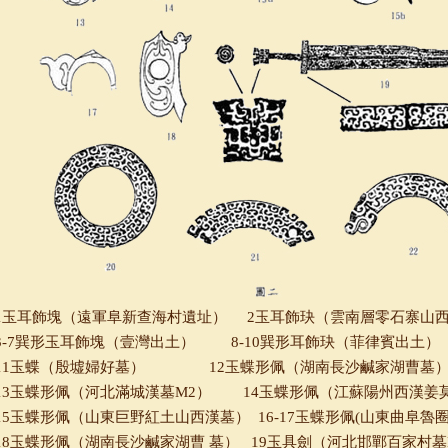
1玉耳飾塊（遠軍阜新查海村遺址） 2玉耳飾玦（雲南層零石寨山
3-7巽形玉耳飾塊（壹灣出土） 8-10巽形耳飾玦（菲律賓出土）
11玉蝶（殷墟婦好墓） 12玉蝶形佩（湖南長沙鹹家湖曹墓
13玉蝶形佩（河北滿城漢墓M2） 14玉蝶形佩（江蘇陽州西漢姜
15玉蝶形佩（山東巨野紅土山西漢墓） 16-17玉蝶形佩(山東曲阜魯圈
18玉蝶形佩（湖南長沙鹹家湖曹 墓） 19玉具劍（河北邯鄲百家村墓