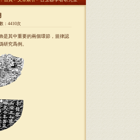
用
數：
4410
次
飾是其中重要的兩個環節，規律認
僞研究爲例。