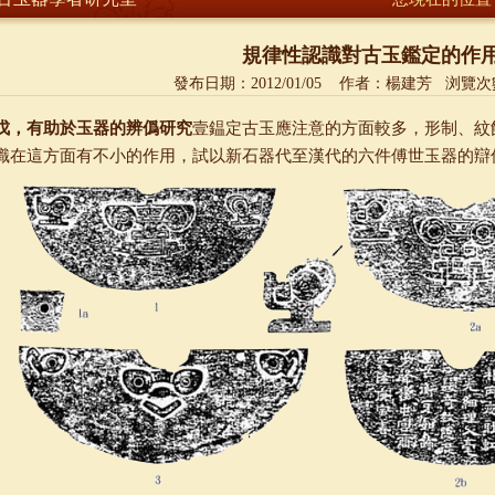
規律性認識對古玉鑑定的作
發布日期：
2012/01/05
作者：
楊建芳
浏覽次
戊，有助於玉器的辨僞研究
壹鎾定古玉應注意的方面較多，形制、紋
識在這方面有不小的作用，試以新石器代至漢代的六件傅世玉器的辯