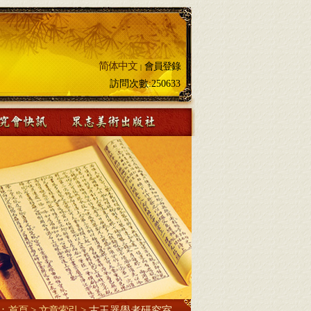
简体中文
會員登錄
|
訪問次數:
250633
：
首頁
>
文章索引
>
古玉器學者研究室