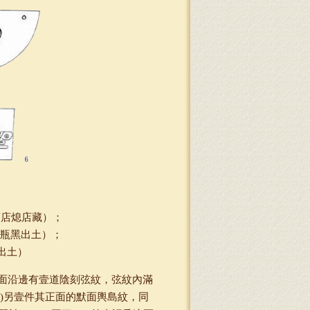
商店熄店藏）；
杭瓶黑出土）；
出土）
面沿邊有壹道陰刻弦紋，弦紋內滿
1)另壹件其正面的默面輿島紋，同