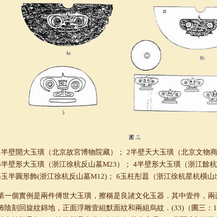
1半壁開大玉璜（北京故宮博物院藏）； 2半壁天大玉璜（北京文物
3半壁形大玉璜（浙江徐杭反山墓M23）； 4半壁形大玉璜（浙江餘
5玉半圓形飾(浙江徐杭反山墓M12)； 6玉枉彤囂（浙江徐杭星杭橫山
第一個實例是兩件傅世大玉璜，擦稱是良諸文化玉器．其中壹件，兩
佈陰刻回旋紋錦地，正面浮雕壹組默面紋和兩組烏紋．(33)（圃三：