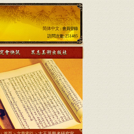
简体中文
會員登錄
|
訪問次數:
251485
：
首頁
>
文章索引
>
古玉器學者研究室