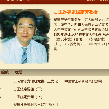
古玉器專家楊建芳教授
楊建芳早年畢業於北京大學歷史系(考
考古研究所及四川大學歷史系從事考古
大學中國文化研究所中國考古藝術研
1995年退休,返聘在中文大學藝術系
《西安半坡》(合著)、《安陽殷墟
(上)、《玉器之美》、《中國古玉
書。
編號
標題
1
以考古學方法研究古代玉文化——中國古玉研究發展的趨勢
2
古玉鑑定要領（下）
3
古玉鑑定要領（上）
4
規律性認識對古玉鑑定的作用