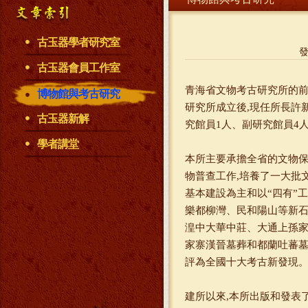
古玉器學者研究室
古玉器會員工作室
青海省文物考古研究所的前身
博物館與考古研究
研究所成立後,現任所長許
古玉器新解
究館員1人、副研究館員4人
學者講堂
本所主要承擔全省的文物保
物普查工作,培養了一大批文
基本建設為主和以“四有”
樂都柳灣、民和陽山等新石
湟中大華中莊、大通上孫家
家寨漢晉墓葬和都蘭吐蕃墓
評為全國十大考古新發現
建所以來,本所出版和發表