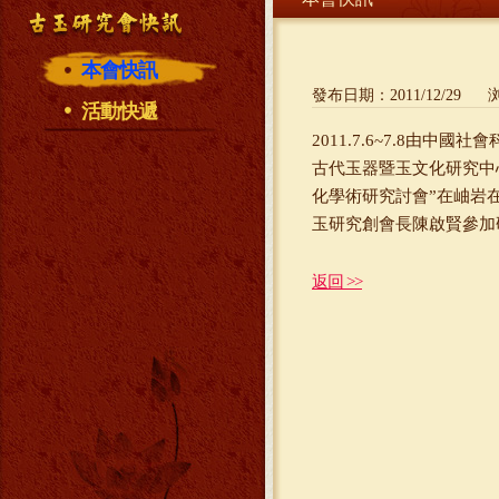
本會快訊
發布日期：
2011/12/29
浏
活動快遞
2011.7.6~7.8
古代玉器暨玉文化研究中
化學術研究討會”在岫岩
玉研究創會長陳啟賢參加
返回 >>