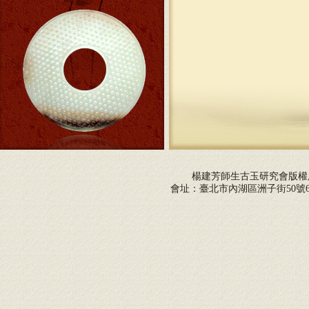
楊建芳師生古玉研究會版
會址：臺北市內湖區洲子街50號6F 電話：