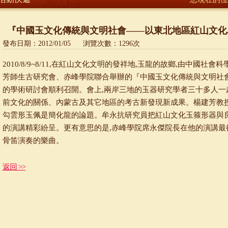
『中國玉文化傳統與文明社會——以東北地區紅山文化
發布日期：
2012/01/05
浏覽次數：
1296
次
2010/8/9~8/11,在紅山文化文明的發祥地,玉龍的故鄉,由中國
芳師生古研究會、赤峰學院聯合舉辦的『中國玉文化傳統與文明社
的學術研討會順利召開。會上,兩岸三地的玉器研究學者三十多人一
前文化的關係、內蒙古及其它地區的考古新發現新成果。楊建芳教授
勾雲形玉佩是簡化龍的論題。牟永抗研究員把紅山文化玉箍形器與
的演講精彩紛呈。更有意思的是,赤峰學院席永傑院長在他的演講最後
骨笛演奏的樂曲。
返回 >>