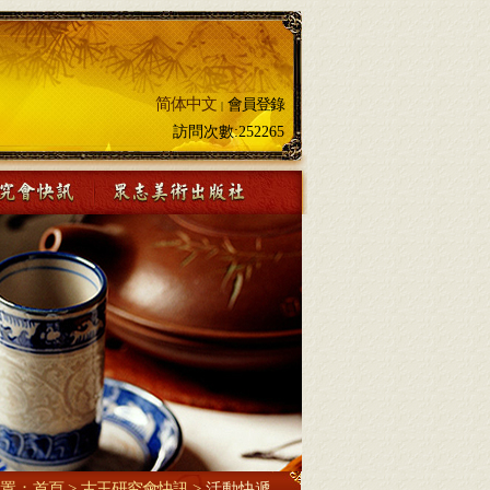
简体中文
會員登錄
|
訪問次數:
252265
置：
首頁
>
古玉研究會快訊
>
活動快遞